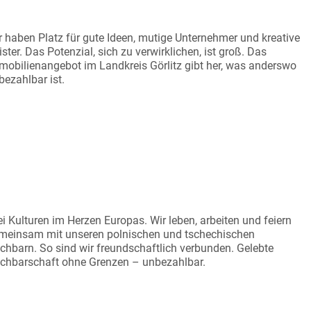
EIRÄUME FÜR NEUES
r haben Platz für gute Ideen, mutige Unternehmer und kreative
ister. Das Potenzial, sich zu verwirklichen, ist groß. Das
mobilienangebot im Landkreis Görlitz gibt her, was anderswo
bezahlbar ist.
EI-ECK-BEZIEHUNGEN
ei Kulturen im Herzen Europas. Wir leben, arbeiten und feiern
meinsam mit unseren polnischen und tschechischen
chbarn. So sind wir freundschaftlich verbunden. Gelebte
chbarschaft ohne Grenzen – unbezahlbar.