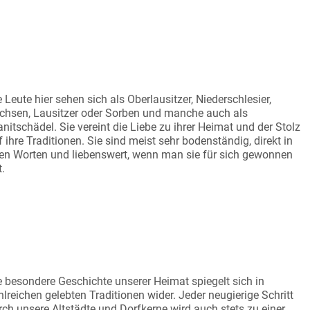
EBENSWERTE MENSCHEN
e Leute hier sehen sich als Oberlausitzer, Niederschlesier,
chsen, Lausitzer oder Sorben und manche auch als
anitschädel. Sie vereint die Liebe zu ihrer Heimat und der Stolz
f ihre Traditionen. Sie sind meist sehr bodenständig, direkt in
ren Worten und liebenswert, wenn man sie für sich gewonnen
t.
GNET FÜR ZEITREISENDE
e besondere Geschichte unserer Heimat spiegelt sich in
hlreichen gelebten Traditionen wider. Jeder neugierige Schritt
rch unsere Altstädte und Dorfkerne wird auch stets zu einer