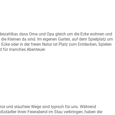
MA-OPA-NÄHE
bezahlbar, dass Oma und Opa gleich um die Ecke wohnen und
r die Kleinen da sind. Im eigenen Garten, auf dem Spielplatz um
e Ecke oder in der freien Natur ist Platz zum Entdecken, Spielen
d für manches Abenteuer.
WINN AN LEBENSZEIT
rze und staufreie Wege sind typisch für uns. Während
oßstädter ihren Feierabend im Stau verbringen, haben die