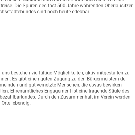
itreise. Die Spuren des fast 500 Jahre währenden Oberlausitzer
chsstädtebundes sind noch heute erlebbar.
TGESTALTER WERDEN
i uns bestehen vielfältige Möglichkeiten, aktiv mitgestalten zu
nnen. Es gibt einen guten Zugang zu den Bürgermeistern der
meinden und gut vernetzte Menschen, die etwas bewirken
llen. Ehrenamtliches Engagement ist eine tragende Säule des
bezahlbarlandes. Durch den Zusammenhalt im Verein werden
e Orte lebendig.