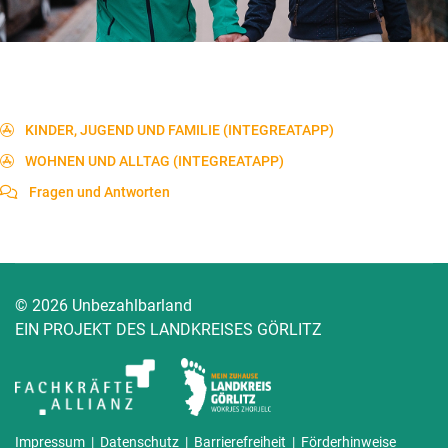
KINDER, JUGEND UND FAMILIE (INTEGREATAPP)
WOHNEN UND ALLTAG (INTEGREATAPP)
Fragen und Antworten
© 2026 Unbezahlbarland
EIN PROJEKT DES LANDKREISES GÖRLITZ
Impressum
|
Datenschutz
|
Barrierefreiheit
|
Förderhinweise