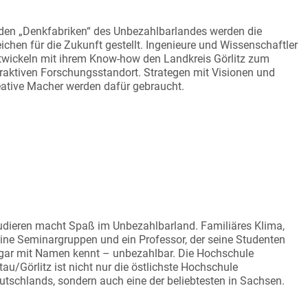
ATZ FÜR ZUKUNFTSGESTALTER
 den „Denkfabriken“ des Unbezahlbarlandes werden die
ichen für die Zukunft gestellt. Ingenieure und Wissenschaftler
twickeln mit ihrem Know-how den Landkreis Görlitz zum
traktiven Forschungsstandort. Strategen mit Visionen und
eative Macher werden dafür gebraucht.
UDIEREN MIT SITZPLATZ
udieren macht Spaß im Unbezahlbarland. Familiäres Klima,
eine Seminargruppen und ein Professor, der seine Studenten
gar mit Namen kennt – unbezahlbar. Die Hochschule
ttau/Görlitz ist nicht nur die östlichste Hochschule
utschlands, sondern auch eine der beliebtesten in Sachsen.