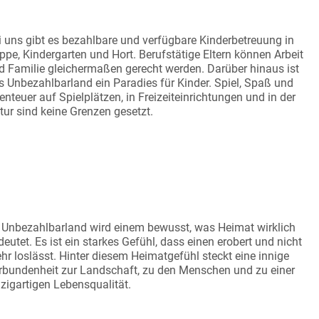
NDERFREUNDLICHKEIT
i uns gibt es bezahlbare und verfügbare Kinderbetreuung in
ippe, Kindergarten und Hort. Berufstätige Eltern können Arbeit
d Familie gleichermaßen gerecht werden. Darüber hinaus ist
s Unbezahlbarland ein Paradies für Kinder. Spiel, Spaß und
enteuer auf Spielplätzen, in Freizeiteinrichtungen und in der
tur sind keine Grenzen gesetzt.
IT FÜR HEIMAT
 Unbezahlbarland wird einem bewusst, was Heimat wirklich
deutet. Es ist ein starkes Gefühl, dass einen erobert und nicht
hr loslässt. Hinter diesem Heimatgefühl steckt eine innige
rbundenheit zur Landschaft, zu den Menschen und zu einer
nzigartigen Lebensqualität.