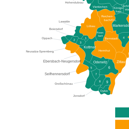
Hohendubrau
Sch
Vierkirchen
Königs-
sta
hain
Reichen-
bach/O.L.
Lawalde
Markersdo
Löbau
Beiersdorf
Rosen-
bach
4
1
Oppach
Bernstadt
2
3
Kottmar
Herrnhut
Neusalza-Spremberg
Ebersbach-Neugersdorf
Zittau
Oderwitz
6
5
Seifhennersdorf
7
8
9
Großschönau
Oybin
Jonsdorf