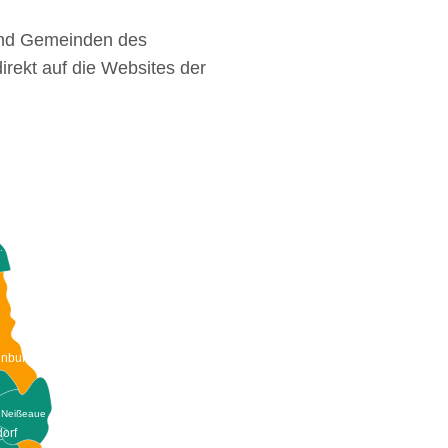
e und Gemeinden des
direkt auf die Websites der
.
nburg/O.L.
Neißeaue
orf