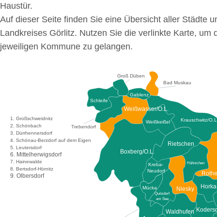
Haustür.
Auf dieser Seite finden Sie eine Übersicht aller Städt
Landkreises Görlitz. Nutzen Sie die verlinkte Karte, um 
jeweiligen Kommune zu gelangen.
Groß Düben
Bad Muskau
Gablenz
Schleife
Weißwasser/O.L.
1. Großschweidnitz
Krauschwitz/O.L
Weißkeißel
2. Schönbach
Trebendorf
3. Dürrhennersdorf
4. Schönau-Berzdorf auf dem Eigen
Rietschen
5. Leutersdorf
Boxberg/O.L.
6. Mittelherwigsdorf
7. Hainewalde
Hähnichen
Kreba-
8. Bertsdorf-Hörnitz
Neudorf
Rothe
9. Olbersdorf
Horka
Mücka
Niesky
Quitzdorf
am See
Kodersd
Waldhufen