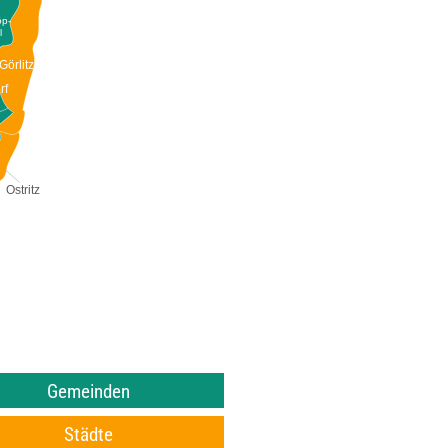
öp-
l
Görlitz
rf
Ostritz
Gemeinden
Städte