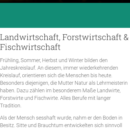
Landwirtschaft, Forstwirtschaft &
Fischwirtschaft
Frühling, Sommer, Herbst und Winter bilden den
Jahreskreislauf. An diesem, immer wiederkehrenden
Kreislauf, orientieren sich die Menschen bis heute.
Besonders diejenigen, die Mutter Natur als Lehrmeisterin
haben. Dazu zählen im besonderem Maße Landwirte,
Forstwirte und Fischwirte. Alles Berufe mit langer
Tradition.
Als der Mensch sesshaft wurde, nahm er den Boden in
Besitz. Sitte und Brauchtum entwickelten sich sinnvoll