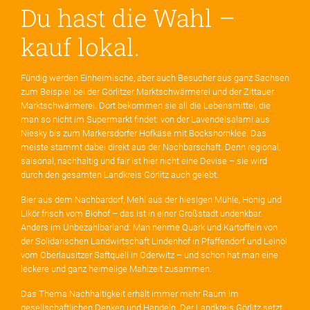
Du hast die Wahl –
kauf lokal.
Fündig werden Einheimische, aber auch Besucher aus ganz Sachsen
zum Beispiel bei der Görlitzer Marktschwärmerei und der Zittauer
Marktschwärmerei. Dort bekommen sie all die Lebensmittel, die
man so nicht im Supermarkt findet: von der Lavendelsalami aus
Niesky bis zum Markersdorfer Hofkäse mit Bockshornklee. Das
meiste stammt dabei direkt aus der Nachbarschaft. Denn regional,
saisonal, nachhaltig und fair ist hier nicht eine Devise – sie wird
durch den gesamten Landkreis Görlitz auch gelebt.
Bier aus dem Nachbardorf, Mehl aus der hiesigen Mühle, Honig und
Likör frisch vom Biohof – das ist in einer Großstadt undenkbar.
Anders im Unbezahlbarland: Man nehme Quark und Kartoffeln von
der Solidarischen Landwirtschaft Lindenhof in Pfaffendorf und Leinöl
vom Oberlausitzer Saftquell in Oderwitz – und schon hat man eine
leckere und ganz heimelige Mahlzeit zusammen.
Das Thema Nachhaltigkeit erhält immer mehr Raum im
gesellschaftlichen Denken und Handeln. Der Landkreis Görlitz setzt