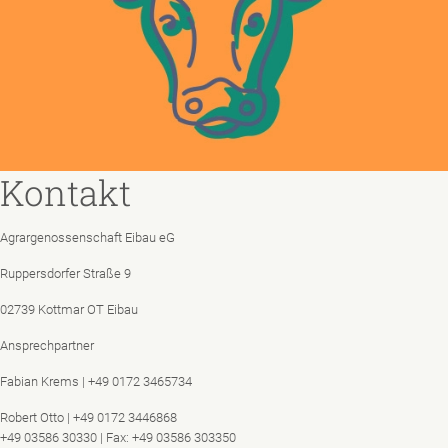
Kontakt
Agrargenossenschaft Eibau eG
Ruppersdorfer Straße 9
02739 Kottmar OT Eibau
Ansprechpartner
Fabian Krems | +49 0172 3465734
Robert Otto | +49 0172 3446868
+49 03586 30330 | Fax: +49 03586 303350