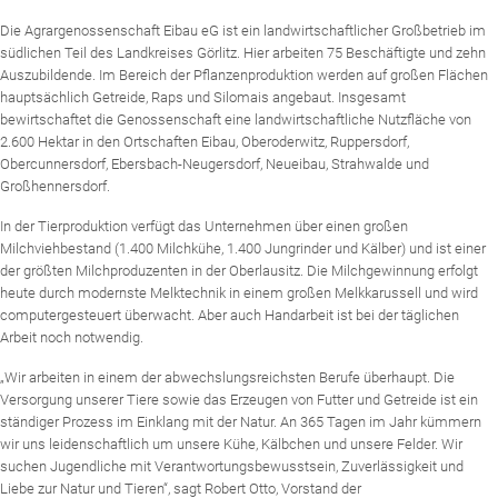
Die Agrargenossenschaft Eibau eG ist ein landwirtschaftlicher Großbetrieb im
südlichen Teil des Landkreises Görlitz. Hier arbeiten 75 Beschäftigte und zehn
Auszubildende. Im Bereich der Pflanzenproduktion werden auf großen Flächen
hauptsächlich Getreide, Raps und Silomais angebaut. Insgesamt
bewirtschaftet die Genossenschaft eine landwirtschaftliche Nutzfläche von
2.600 Hektar in den Ortschaften Eibau, Oberoderwitz, Ruppersdorf,
Obercunnersdorf, Ebersbach-Neugersdorf, Neueibau, Strahwalde und
Großhennersdorf.
In der Tierproduktion verfügt das Unternehmen über einen großen
Milchviehbestand (1.400 Milchkühe, 1.400 Jungrinder und Kälber) und ist einer
der größten Milchproduzenten in der Oberlausitz. Die Milchgewinnung erfolgt
heute durch modernste Melktechnik in einem großen Melkkarussell und wird
computergesteuert überwacht. Aber auch Handarbeit ist bei der täglichen
Arbeit noch notwendig.
„Wir arbeiten in einem der abwechslungsreichsten Berufe überhaupt. Die
Versorgung unserer Tiere sowie das Erzeugen von Futter und Getreide ist ein
ständiger Prozess im Einklang mit der Natur. An 365 Tagen im Jahr kümmern
wir uns leidenschaftlich um unsere Kühe, Kälbchen und unsere Felder. Wir
suchen Jugendliche mit Verantwortungsbewusstsein, Zuverlässigkeit und
Liebe zur Natur und Tieren“, sagt Robert Otto, Vorstand der