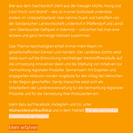
Bier aus dem Nachbardorf, Mehl aus der hiesigen Mühle, Honig und
Likör frisch vom Biohof – das ist in einer Großstadt undenkbar.
Anders im Unbezahlbarland: Man nehme Quark und Kartoffeln von
der Solidarischen Landwirtschaft Lindenhof in Pfaffendorf und Leinöl
vom Oberlausitzer Saftquell in Oderwitz – und schon hat man eine
leckere und ganz heimelige Mahlzeit zusammen.
Das Thema Nachhaltigkeit erhält immer mehr Raum im
gesellschaftlichen Denken und Handeln. Der Landkreis Görlitz setzt
dabei auch auf die Entwicklung nachhaltiger Wertstoffkreisläufe, auf
die Umsetzung innovativer Ideen und die Stärkung von Initiativen zur
Vermarktung regionaler Produkte. Gemeinsam mit Experten und
engagierten Akteuren werden Angebote für den Alltag der Menschen
in der Region geschaffen. Sandy Marschke setzt sich als
Mitarbeiterin der Landkreisverwaltung für die Vermarktung regionaler
Produkte und für die Vernetzung ihrer Produzenten ein.
Mehr dazu auf Facebook, Instagram und Co. unter
#duhastdiewahlkauflokal
und in dem Falblatt
"Für die nachhaltige
Entwicklung der Region
"
Mehr erfahren