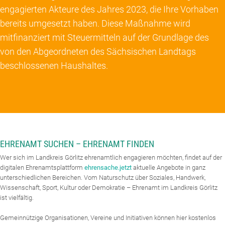
engagierten Akteure des Jahres 2023, die Ihre Vorhaben
bereits umgesetzt haben. Diese Maßnahme wird
mitfinanziert mit Steuermitteln auf der Grundlage des
von den Abgeordneten des Sächsischen Landtags
beschlossenen Haushaltes.
EHRENAMT SUCHEN – EHRENAMT FINDEN
Wer sich im Landkreis Görlitz ehrenamtlich engagieren möchten, findet auf der
digitalen Ehrenamtsplattform
ehrensache.jetzt
aktuelle Angebote in ganz
unterschiedlichen Bereichen. Vom Naturschutz über Soziales, Handwerk,
Wissenschaft, Sport, Kultur oder Demokratie – Ehrenamt im Landkreis Görlitz
ist vielfältig.
Gemeinnützige Organisationen, Vereine und Initiativen können hier kostenlos