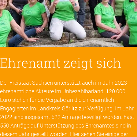
Ehrenamt zeigt sich
Der Freistaat Sachsen unterstützt auch im Jahr 2023
ehrenamtliche Akteure im Unbezahlbarland. 120.000
Euro stehen für die Vergabe an die ehrenamtlich
Engagierten im Landkreis Görlitz zur Verfügung. Im Jahr
2022 sind insgesamt 522 Anträge bewilligt worden. Fast
550 Anträge auf Unterstützung des Ehrenamtes sind in
diesem Jahr gestellt worden. Hier sehen Sie einige der