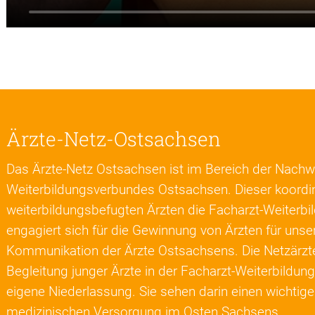
Ärzte-Netz-Ostsachsen
Das Ärzte-Netz Ostsachsen ist im Bereich der Nach
Weiterbildungsverbundes Ostsachsen. Dieser koordini
weiterbildungsbefugten Ärzten die Facharzt-Weiterbi
engagiert sich für die Gewinnung von Ärzten für unser
Kommunikation der Ärzte Ostsachsens. Die Netzärzte
Begleitung junger Ärzte in der Facharzt-Weiterbildung
eigene Niederlassung. Sie sehen darin einen wichtigen
medizinischen Versorgung im Osten Sachsens.