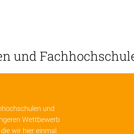
ten und Fachhochschul
chhochschulen und
eringeren Wettbewerb
die wir hier einmal