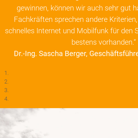
gewinnen, können wir auch sehr gut h
Fachkräften sprechen andere Kriterien, 
schnelles Internet und Mobilfunk für den S
bestens vorhanden.“
Dr.-Ing. Sascha Berger, Geschäftsfüh