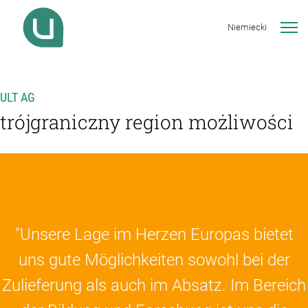
Niemiecki
ULT AG
trójgraniczny region możliwości
"Unsere Lage im Herzen Europas bietet
uns gute Möglichkeiten sowohl bei der
Zulieferung als auch im Absatz. Im Bereich